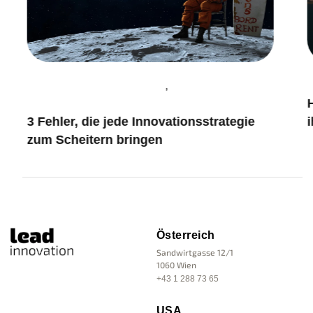
,
Innovation & Leadership
I
H
Innovation Management
3 Fehler, die jede Innovationsstrategie
i
zum Scheitern bringen
Österreich
Sandwirtgasse 12/1
1060 Wien
+43 1 288 73 65
USA