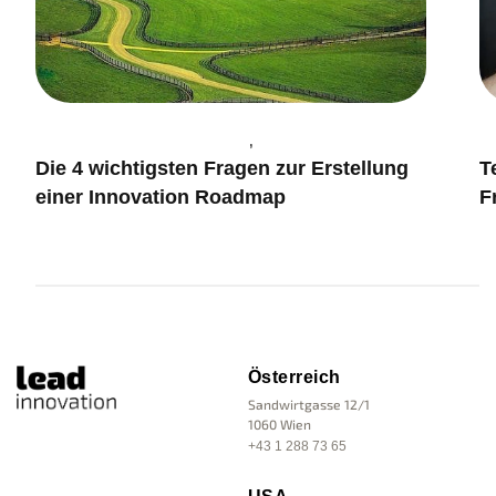
ds & Zukunft
Innovation Management
r Erstellung
Technology Scouting als strategi
Frühwarnsystem für Unternehme
Österreich
Sandwirtgasse 12/1
1060 Wien
+43 1 288 73 65