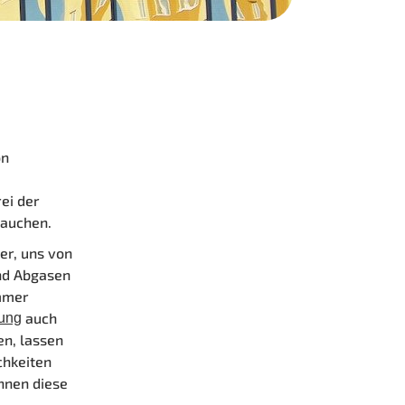
on
ei der
rauchen.
er, uns von
und Abgasen
immer
auch
sung
en, lassen
chkeiten
Ihnen diese