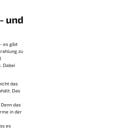
- und
- es gibt
trahlung zu
t
. Dabei
nicht das
bhält. Das
 Denn das
rme in der
ss es