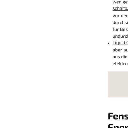
weniger
schaltb
vor der
durchsi
für Be
undurch
Liquid 
aber a
aus die
elektro
Fens
Ene