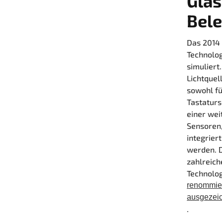
Glas
Bel
Das 2014
Technolog
simuliert
Lichtquel
sowohl fü
Tastaturs
einer we
Sensoren
integrier
werden. D
zahlreich
Technolo
renommier
ausgezei
.