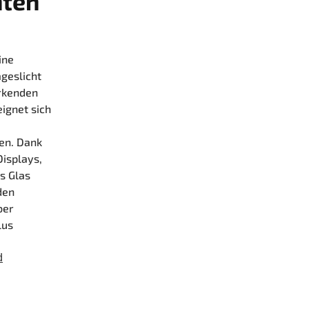
nten
ine
ageslicht
irkenden
ignet sich
en. Dank
Displays,
s Glas
den
ber
lus
d