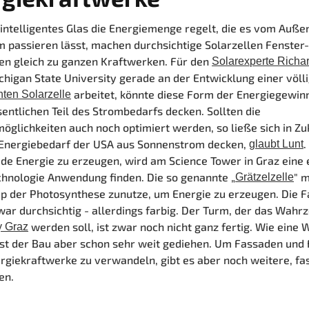
ntelligentes Glas die Energiemenge regelt, die es vom Außen
 passieren lässt, machen durchsichtige Solarzellen Fenster
en gleich zu ganzen Kraftwerken. Für den
Solarexperte Richa
chigan State University gerade an der Entwicklung einer völl
arbeitet, könnte diese Form der Energiegewin
nten Solarzelle
entlichen Teil des Strombedarfs decken. Sollten die
öglichkeiten auch noch optimiert werden, so ließe sich in Zu
Energiebedarf der USA aus Sonnenstrom decken,
.
glaubt Lunt
de Energie zu erzeugen, wird am Science Tower in Graz eine
chnologie Anwendung finden. Die so genannte „
"
m
Grätzelzelle
ip der Photosynthese zunutze, um Energie zu erzeugen. Die 
zwar durchsichtig - allerdings farbig. Der Turm, der das Wahr
werden soll, ist zwar noch nicht ganz fertig. Wie ein
y Graz
ist der Bau aber schon sehr weit gediehen. Um Fassaden und 
rgiekraftwerke zu verwandeln, gibt es aber noch
weitere, fa
ien
.