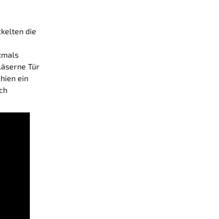
kelten die
stmals
läserne Tür
hien ein
ch