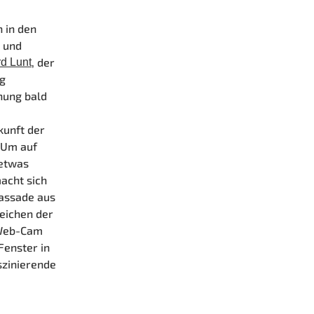
 in den
- und
, der
rd Lunt
ig
nung bald
kunft der
 Um auf
 etwas
acht sich
Fassade aus
zeichen der
e Web-Cam
Fenster in
szinierende