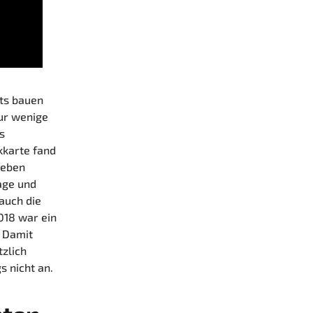
ts bauen
ur wenige
s
kkarte fand
neben
age und
 auch die
018 war ein
. Damit
tzlich
s nicht an.