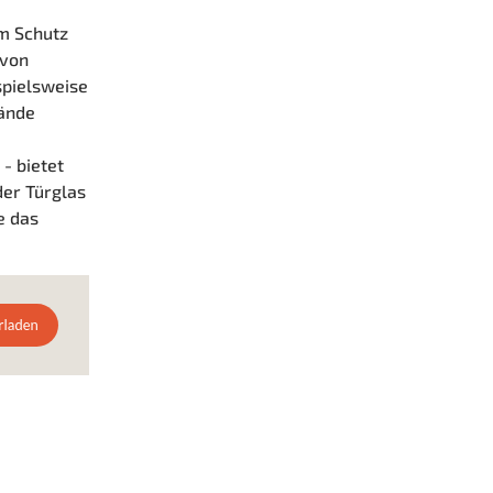
um Schutz
 von
spielsweise
wände
- bietet
der Türglas
e das