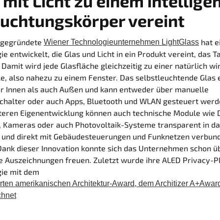
 mit Licht zu einem intellige
euchtungsk
ö
rper vereint
 gegründete
hat e
Wiener Technologieunternehmen LightGlass
ie entwickelt, die Glas und Licht in ein Produkt vereint, das T
. Damit wird jede Glasfläche gleichzeitig zu einer natürlich w
le, also nahezu zu einem Fenster. Das selbstleuchtende Glas e
r Innen als auch Außen und kann entweder über manuelle
chalter oder auch Apps, Bluetooth und WLAN gesteuert werd
iteren Eigenentwicklung können auch technische Module wie
, Kameras
oder auch Photovoltaik-Systeme transparent in da
t und direkt mit Gebäudesteuerungen und Funknetzen verbun
ank dieser Innovation konnte sich das Unternehmen schon ü
e Auszeichnungen freuen. Zuletzt wurde ihre ALED Privacy-P
gie mit dem
ten amerikanischen Architektur-Award, dem Architizer A+Awar
chnet