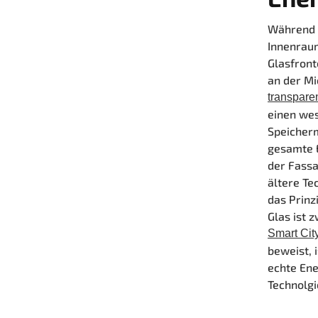
Während i
Innenraum
Glasfront
an der Mi
transpare
einen wes
Speicherm
gesamte 
der Fassa
ältere Te
das Prinz
Glas ist 
Smart Cit
beweist, 
echte Ene
Technolg