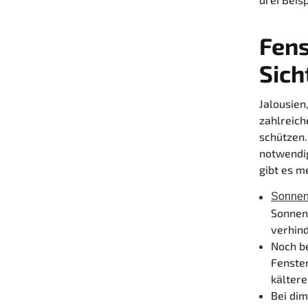
Fens
Sich
Jalousien
zahlreich
schützen.
notwendig
gibt es m
Sonnen
Sonnenl
verhin
Noch b
Fenster
kältere
Bei
dim