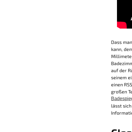
Dass man
kann, de
Millimete
Badezimme
auf der R
seinem ei
einen RSS
großen Te
Badespie
lässt sic
Informati