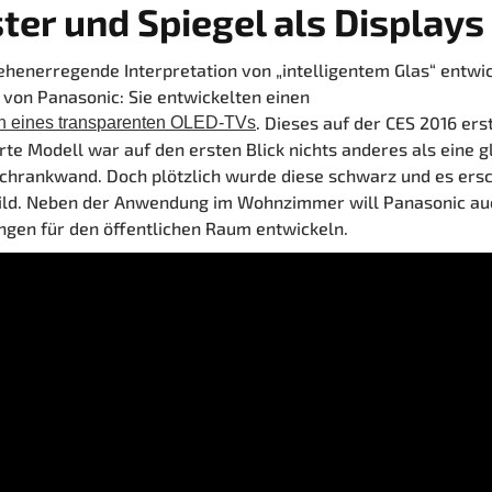
ter und Spiegel als Displays
ehenerregende Interpretation von „intelligentem Glas“ entwic
 von Panasonic: Sie entwickelten einen
. Dieses auf der CES 2016 er
n eines transparenten OLED-TVs
rte Modell war auf den ersten Blick nichts anderes als eine g
Schrankwand. Doch plötzlich wurde diese schwarz und es ersc
ild. Neben der Anwendung im Wohnzimmer will Panasonic au
gen für den öffentlichen Raum entwickeln.