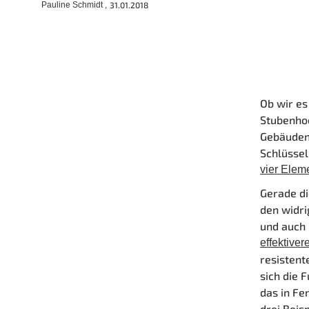
Pauline Schmidt ,
31.01.2018
Ob wir es
Stubenho
Gebäuden
Schlüssel
vier Eleme
Gerade di
den widri
und auch 
effektiver
resistent
sich die 
das in Fe
drei Beisp