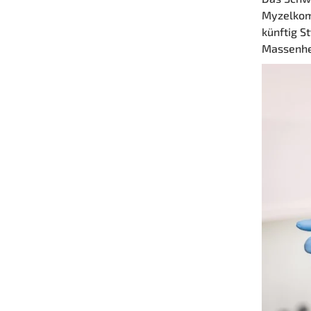
Myzelkomp
künftig S
Massenher