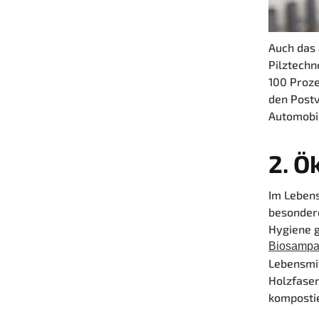
Auch das
Pilztechn
100 Proze
den Postv
Automobi
2.
Ök
Im Lebens
besonder
Hygiene g
Biosamp
Lebensmit
Holzfaser
komposti