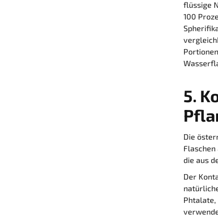
flüssige 
100 Proze
Spherifik
vergleich
Portionen
Wasserfla
5. K
Pfl
Die öster
Flaschen 
die aus d
Der Konta
natürlic
Phtalate,
verwende