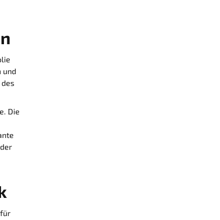
en
lie
n und
 des
e. Die
ante
oder
k
für