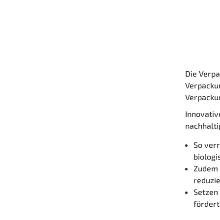
Die Verpa
Verpackun
Verpacku
Innovativ
nachhalti
So ver
biolog
Zudem 
reduzie
Setzen
fördert