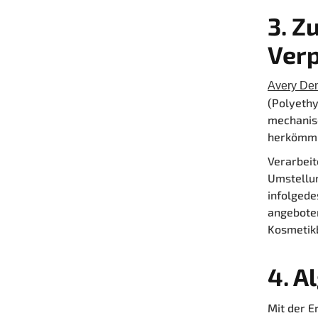
3.
Zu
Verp
Avery De
(Polyethy
mechanisc
herkömml
Verarbeit
Umstellun
infolgede
angeboten
Kosmetikb
4. A
Mit der E