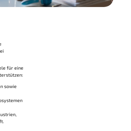
e
ei
ele für eine
terstützen:
en sowie
kosystemen
ustrien,
t.