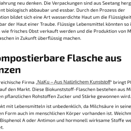
Nahrung neu denken. Die Verpackungen sind aus Seetang herge
nt biologisch abbaubar und essbar. Durch den Prozess der
ation bildet sich eine Art wasserdichte Haut um die Flüssigkei
bar der Haut einer Traube. Flüssige Lebensmittel könnten so 
 wie frisches Obst verkauft werden und die Produktion von M
schen in Zukunft überflüssig machen.
ompostierbare Flasche aus
anzen
reichische Firma „
“ bringt 
NaKu – Aus Natürlichem Kunststoff
auf den Markt. Diese Biokunststoff-Flaschen bestehen aus M
en pflanzlichen Rohstoffen Zucker und Stärke gewonnen wird
kt mit Lebensmitteln ist unbedenklich, da Milchsäure in sein
hen Form auch im menschlichen Körper vorhanden ist. Weich
 Bisphenol A oder Antimon und hormonell wirksame Stoffe we
t.