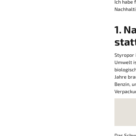
Ich habe 
Nachhalti
1.
Na
stat
Styropor 
Umwelt is
biologisc
Jahre bra
Benzin, u
Verpackun
Das Schw