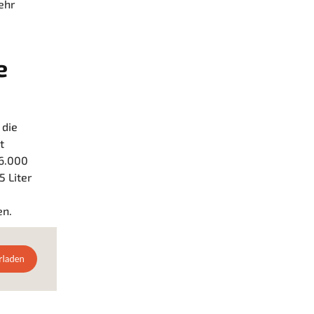
ehr
e
 die
t
 6.000
5 Liter
en.