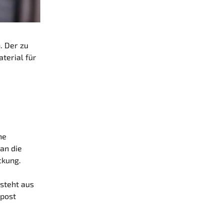
. Der zu
terial für
ne
an die
ckung.
steht aus
mpost