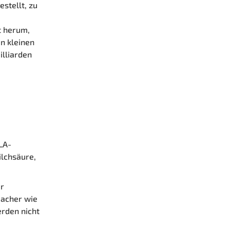
stellt, zu
t herum,
in kleinen
illiarden
PLA-
ilchsäure,
.
er
macher wie
rden nicht