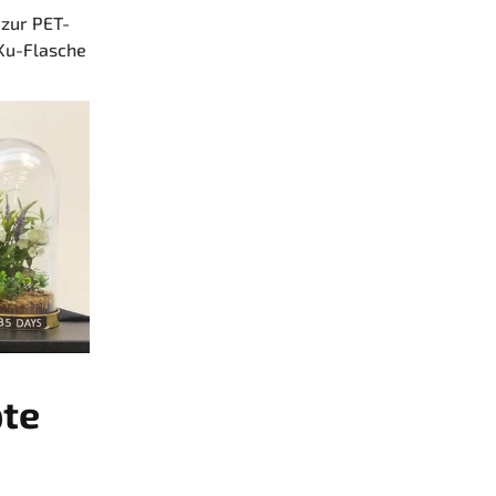
 zur PET-
aKu-Flasche
pte