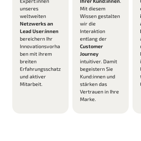
Expert:innen
Ihrer Kund:innen
.
unseres
Mit diesem
g
weltweiten
Wissen gestalten
Netzwerks an
wir die
Lead User:innen
Interaktion
bereichern Ihr
entlang der
Innovationsvorha
Customer
ben mit ihrem
Journey
breiten
intuitiver. Damit
Erfahrungsschatz
begeistern Sie
und aktiver
Kund:innen und
Mitarbeit.
stärken das
Vertrauen in Ihre
Marke.