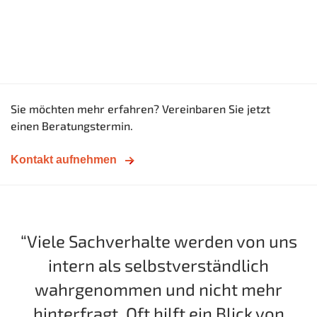
Sie möchten mehr erfahren? Vereinbaren Sie jetzt
einen Beratungstermin.
Kontakt aufnehmen
“Viele Sachverhalte werden von uns
intern als selbstverständlich
ad
wahrgenommen und nicht mehr
I
nd
hinterfragt. Oft hilft ein Blick von
I