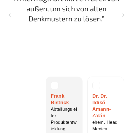
e
außen, um sich von alten
Denkmustern zu lösen.”
d
am
e
Frank
Dr. Dr.
Bistrick
Ildikó
Abteilungslei
Amann-
ter
Zalán
Produktentw
ehem. Head
icklung,
Medical